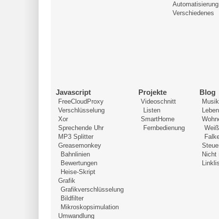
Automatisierung
Verschiedenes
Javascript
Projekte
Blog
FreeCloudProxy
Videoschnitt
Musik
Verschlüsselung
Listen
Leben
Xor
SmartHome
Wohn
Sprechende Uhr
Fernbedienung
Weiß
MP3 Splitter
Falk
Greasemonkey
Steue
Bahnlinien
Nicht
Bewertungen
Linkli
Heise-Skript
Grafik
Grafikverschlüsselung
Bildfilter
Mikroskopsimulation
Umwandlung